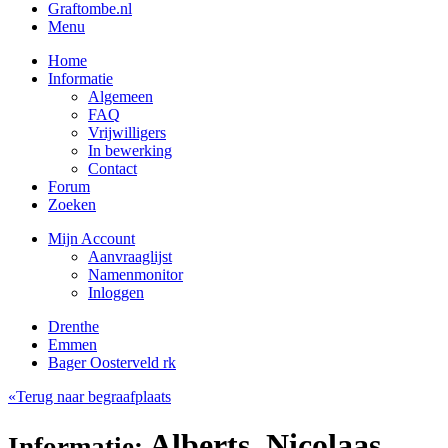
Graftombe.nl
Menu
Home
Informatie
Algemeen
FAQ
Vrijwilligers
In bewerking
Contact
Forum
Zoeken
Mijn Account
Aanvraaglijst
Namenmonitor
Inloggen
Drenthe
Emmen
Bager Oosterveld rk
«Terug naar begraafplaats
Alberts, Nicolaas
Informatie: