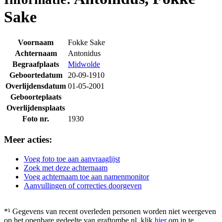
Sake
Voornaam
Fokke Sake
Achternaam
Antonidus
Begraafplaats
Midwolde
Geboortedatum
20-09-1910
Overlijdensdatum
01-05-2001
Geboorteplaats
Overlijdensplaats
Foto nr.
1930
Meer acties:
Voeg foto toe aan aanvraaglijst
Zoek met deze achternaam
Voeg achternaam toe aan namenmonitor
Aanvullingen of correcties doorgeven
*¹ Gegevens van recent overleden personen worden niet weergeven
op het openbare gedeelte van graftombe.nl. klik
hier
om in te