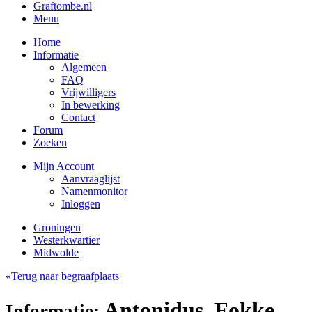
Graftombe.nl
Menu
Home
Informatie
Algemeen
FAQ
Vrijwilligers
In bewerking
Contact
Forum
Zoeken
Mijn Account
Aanvraaglijst
Namenmonitor
Inloggen
Groningen
Westerkwartier
Midwolde
«Terug naar begraafplaats
Antonidus, Fokke
Informatie: