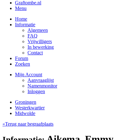
Graftombe.nl
Menu
Home
Informatie
Algemeen
FAQ
Vrijwilligers
In bewerking
Contact
Forum
Zoeken
Mijn Account
Aanvraaglijst
Namenmonitor
Inloggen
Groningen
Westerkwartier
Midwolde
«Terug naar begraafplaats
Aikema, Emmy
Informatie: