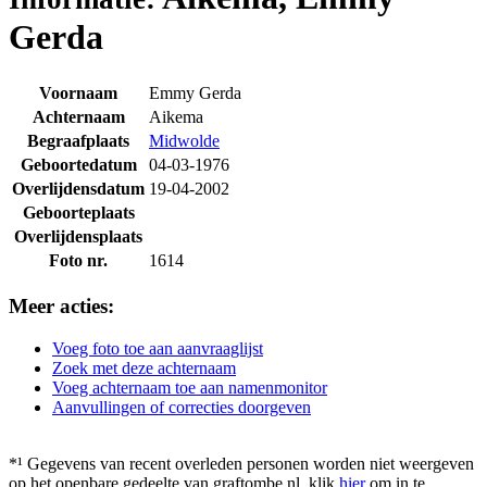
Gerda
Voornaam
Emmy Gerda
Achternaam
Aikema
Begraafplaats
Midwolde
Geboortedatum
04-03-1976
Overlijdensdatum
19-04-2002
Geboorteplaats
Overlijdensplaats
Foto nr.
1614
Meer acties:
Voeg foto toe aan aanvraaglijst
Zoek met deze achternaam
Voeg achternaam toe aan namenmonitor
Aanvullingen of correcties doorgeven
*¹ Gegevens van recent overleden personen worden niet weergeven
op het openbare gedeelte van graftombe.nl. klik
hier
om in te