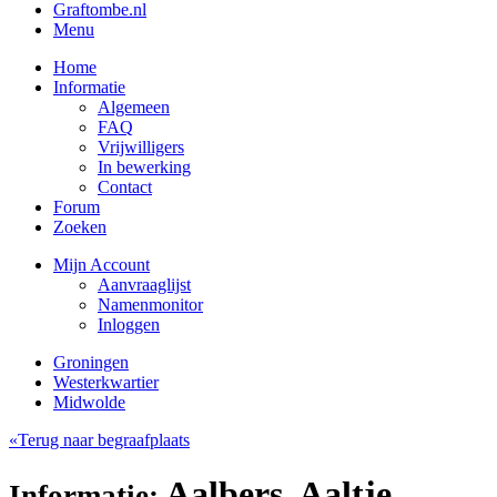
Graftombe.nl
Menu
Home
Informatie
Algemeen
FAQ
Vrijwilligers
In bewerking
Contact
Forum
Zoeken
Mijn Account
Aanvraaglijst
Namenmonitor
Inloggen
Groningen
Westerkwartier
Midwolde
«Terug naar begraafplaats
Aalbers, Aaltje
Informatie: