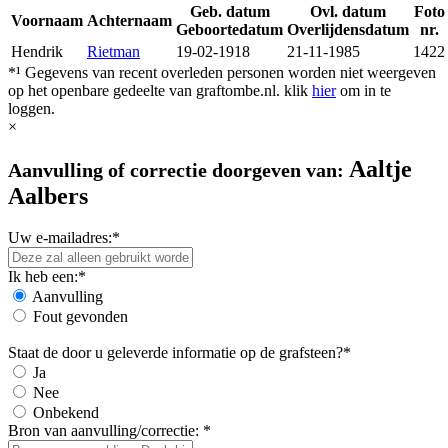
Geb. datum
Ovl. datum
Foto
Voornaam
Achternaam
Geboortedatum
Overlijdensdatum
nr.
Hendrik
Rietman
19-02-1918
21-11-1985
1422
*¹ Gegevens van recent overleden personen worden niet weergeven
op het openbare gedeelte van graftombe.nl. klik
hier
om in te
loggen.
×
Aaltje
Aanvulling of correctie doorgeven van:
Aalbers
Uw e-mailadres:*
Ik heb een:*
Aanvulling
Fout gevonden
Staat de door u geleverde informatie op de grafsteen?*
Ja
Nee
Onbekend
Bron van aanvulling/correctie: *