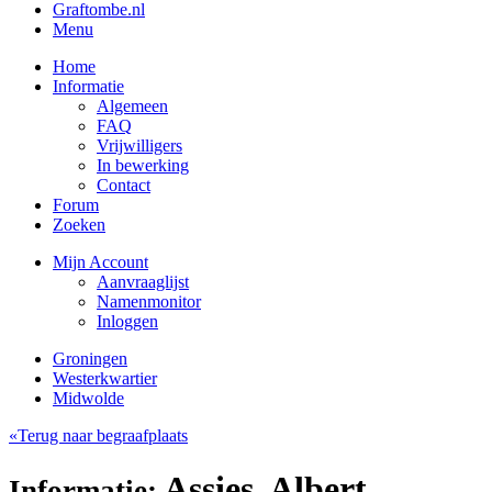
Graftombe.nl
Menu
Home
Informatie
Algemeen
FAQ
Vrijwilligers
In bewerking
Contact
Forum
Zoeken
Mijn Account
Aanvraaglijst
Namenmonitor
Inloggen
Groningen
Westerkwartier
Midwolde
«Terug naar begraafplaats
Assies, Albert
Informatie: