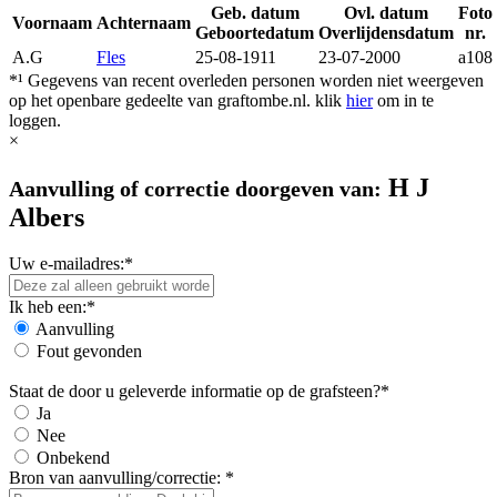
Geb. datum
Ovl. datum
Foto
Voornaam
Achternaam
Geboortedatum
Overlijdensdatum
nr.
A.G
Fles
25-08-1911
23-07-2000
a108
*¹ Gegevens van recent overleden personen worden niet weergeven
op het openbare gedeelte van graftombe.nl. klik
hier
om in te
loggen.
×
H J
Aanvulling of correctie doorgeven van:
Albers
Uw e-mailadres:*
Ik heb een:*
Aanvulling
Fout gevonden
Staat de door u geleverde informatie op de grafsteen?*
Ja
Nee
Onbekend
Bron van aanvulling/correctie: *