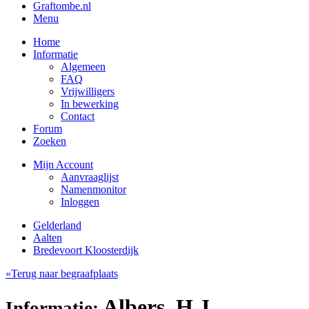
Graftombe.nl
Menu
Home
Informatie
Algemeen
FAQ
Vrijwilligers
In bewerking
Contact
Forum
Zoeken
Mijn Account
Aanvraaglijst
Namenmonitor
Inloggen
Gelderland
Aalten
Bredevoort Kloosterdijk
«Terug naar begraafplaats
Albers, H J
Informatie: