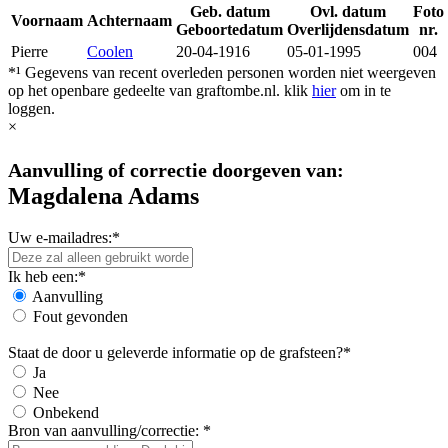
Geb. datum
Ovl. datum
Foto
Voornaam
Achternaam
Geboortedatum
Overlijdensdatum
nr.
Pierre
Coolen
20-04-1916
05-01-1995
004
*¹ Gegevens van recent overleden personen worden niet weergeven
op het openbare gedeelte van graftombe.nl. klik
hier
om in te
loggen.
×
Aanvulling of correctie doorgeven van:
Magdalena Adams
Uw e-mailadres:*
Ik heb een:*
Aanvulling
Fout gevonden
Staat de door u geleverde informatie op de grafsteen?*
Ja
Nee
Onbekend
Bron van aanvulling/correctie: *