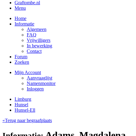
Graftombe.nl
Menu
Home
Informatie
Algemeen
FAQ
Vrijwilligers
In bewerking
Contact
Forum
Zoeken
Mijn Account
Aanvraaglijst
Namenmonitor
Inloggen
Limburg
Hunsel
Hunsel-Ell
«Terug naar begraafplaats
Adams, Magdalena
Informatie: