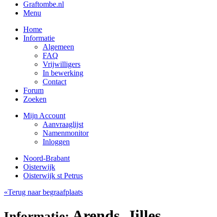
Graftombe.nl
Menu
Home
Informatie
Algemeen
FAQ
Vrijwilligers
In bewerking
Contact
Forum
Zoeken
Mijn Account
Aanvraaglijst
Namenmonitor
Inloggen
Noord-Brabant
Oisterwijk
Oisterwijk st Petrus
«Terug naar begraafplaats
Arends, Jilles
Informatie: