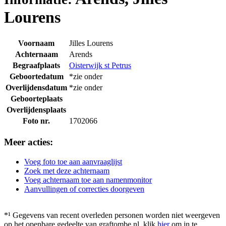
Lourens
Voornaam
Jilles Lourens
Achternaam
Arends
Begraafplaats
Oisterwijk st Petrus
Geboortedatum
*zie onder
Overlijdensdatum
*zie onder
Geboorteplaats
Overlijdensplaats
Foto nr.
1702066
Meer acties:
Voeg foto toe aan aanvraaglijst
Zoek met deze achternaam
Voeg achternaam toe aan namenmonitor
Aanvullingen of correcties doorgeven
*¹ Gegevens van recent overleden personen worden niet weergeven
op het openbare gedeelte van graftombe.nl. klik
hier
om in te