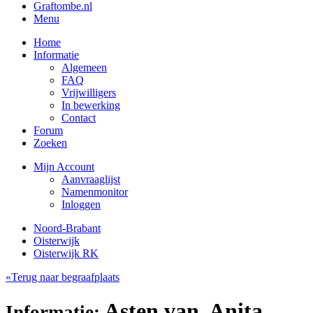
Graftombe.nl
Menu
Home
Informatie
Algemeen
FAQ
Vrijwilligers
In bewerking
Contact
Forum
Zoeken
Mijn Account
Aanvraaglijst
Namenmonitor
Inloggen
Noord-Brabant
Oisterwijk
Oisterwijk RK
«Terug naar begraafplaats
Asten van, Anita
Informatie: