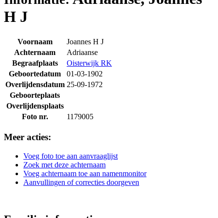
H J
Voornaam
Joannes H J
Achternaam
Adriaanse
Begraafplaats
Oisterwijk RK
Geboortedatum
01-03-1902
Overlijdensdatum
25-09-1972
Geboorteplaats
Overlijdensplaats
Foto nr.
1179005
Meer acties:
Voeg foto toe aan aanvraaglijst
Zoek met deze achternaam
Voeg achternaam toe aan namenmonitor
Aanvullingen of correcties doorgeven