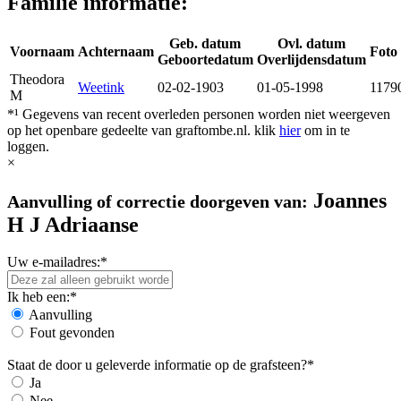
Familie informatie:
Geb. datum
Ovl. datum
Voornaam
Achternaam
Foto 
Geboortedatum
Overlijdensdatum
Theodora
Weetink
02-02-1903
01-05-1998
1179
M
*¹ Gegevens van recent overleden personen worden niet weergeven
op het openbare gedeelte van graftombe.nl. klik
hier
om in te
loggen.
×
Joannes
Aanvulling of correctie doorgeven van:
H J Adriaanse
Uw e-mailadres:*
Ik heb een:*
Aanvulling
Fout gevonden
Staat de door u geleverde informatie op de grafsteen?*
Ja
Nee