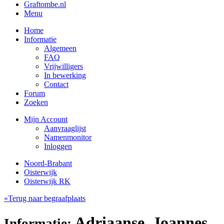
Graftombe.nl
Menu
Home
Informatie
Algemeen
FAQ
Vrijwilligers
In bewerking
Contact
Forum
Zoeken
Mijn Account
Aanvraaglijst
Namenmonitor
Inloggen
Noord-Brabant
Oisterwijk
Oisterwijk RK
«Terug naar begraafplaats
Adriaanse, Joannes
Informatie: