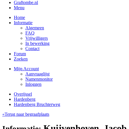
Graftombe.nl
Menu
Home
Informatie
Algemeen
FAQ
Vrijwilligers
In bewerking
Contact
Forum
Zoeken
Mijn Account
Aanvraaglijst
Namenmonitor
Inloggen
Overijssel
Hardenberg
Hardenberg Bruchterweg
«Terug naar begraafplaats
Kuijvenhoven, Jacob
Informatie: