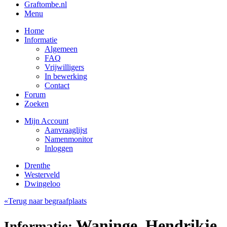
Graftombe.nl
Menu
Home
Informatie
Algemeen
FAQ
Vrijwilligers
In bewerking
Contact
Forum
Zoeken
Mijn Account
Aanvraaglijst
Namenmonitor
Inloggen
Drenthe
Westerveld
Dwingeloo
«Terug naar begraafplaats
Waninge, Hendrikje
Informatie: