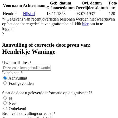
Geb. datum
Ovl. datum
Foto
Voornaam
Achternaam
Geboortedatum
Overlijdensdatum
nr.
Hendrik
Nijstad
18-11-1858
03-07-1937
120
*¹ Gegevens van recent overleden personen worden niet weergeven
op het openbare gedeelte van graftombe.nl. klik
hier
om in te
loggen.
×
Aanvulling of correctie doorgeven van:
Hendrikje Waninge
Uw e-mailadres:*
Ik heb een:*
Aanvulling
Fout gevonden
Staat de door u geleverde informatie op de grafsteen?*
Ja
Nee
Onbekend
Bron van aanvulling/correctie: *