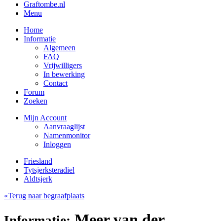
Graftombe.nl
Menu
Home
Informatie
Algemeen
FAQ
Vrijwilligers
In bewerking
Contact
Forum
Zoeken
Mijn Account
Aanvraaglijst
Namenmonitor
Inloggen
Friesland
Tytsjerksteradiel
Aldtsjerk
«Terug naar begraafplaats
Meer van der,
Informatie: