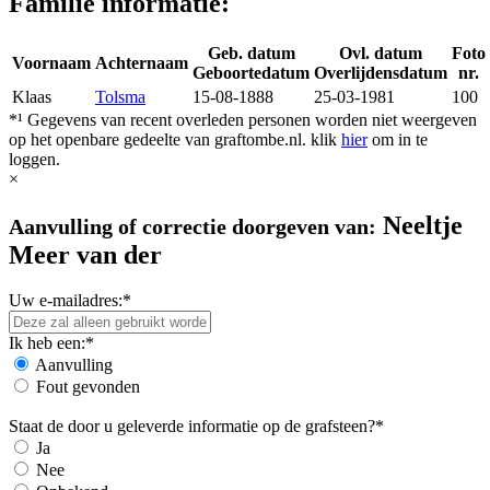
Familie informatie:
Geb. datum
Ovl. datum
Foto
Voornaam
Achternaam
Geboortedatum
Overlijdensdatum
nr.
Klaas
Tolsma
15-08-1888
25-03-1981
100
*¹ Gegevens van recent overleden personen worden niet weergeven
op het openbare gedeelte van graftombe.nl. klik
hier
om in te
loggen.
×
Neeltje
Aanvulling of correctie doorgeven van:
Meer van der
Uw e-mailadres:*
Ik heb een:*
Aanvulling
Fout gevonden
Staat de door u geleverde informatie op de grafsteen?*
Ja
Nee