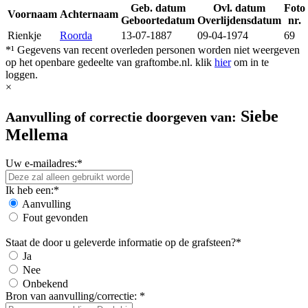
Geb. datum
Ovl. datum
Foto
Voornaam
Achternaam
Geboortedatum
Overlijdensdatum
nr.
Rienkje
Roorda
13-07-1887
09-04-1974
69
*¹ Gegevens van recent overleden personen worden niet weergeven
op het openbare gedeelte van graftombe.nl. klik
hier
om in te
loggen.
×
Siebe
Aanvulling of correctie doorgeven van:
Mellema
Uw e-mailadres:*
Ik heb een:*
Aanvulling
Fout gevonden
Staat de door u geleverde informatie op de grafsteen?*
Ja
Nee
Onbekend
Bron van aanvulling/correctie: *