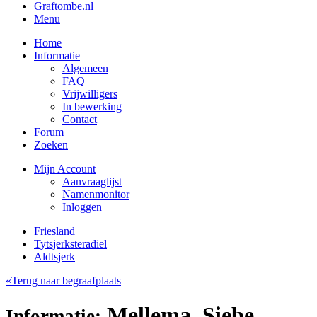
Graftombe.nl
Menu
Home
Informatie
Algemeen
FAQ
Vrijwilligers
In bewerking
Contact
Forum
Zoeken
Mijn Account
Aanvraaglijst
Namenmonitor
Inloggen
Friesland
Tytsjerksteradiel
Aldtsjerk
«Terug naar begraafplaats
Mellema, Siebe
Informatie: