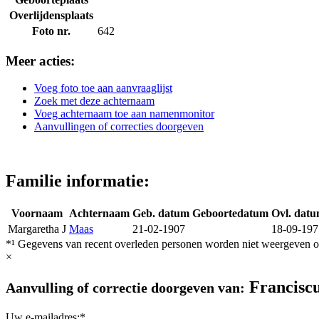
Overlijdensplaats
Foto nr.
642
Meer acties:
Voeg foto toe aan aanvraaglijst
Zoek met deze achternaam
Voeg achternaam toe aan namenmonitor
Aanvullingen of correcties doorgeven
Familie informatie:
Voornaam
Achternaam
Geb. datum
Geboortedatum
Ovl. dat
Margaretha J
Maas
21-02-1907
18-09-197
*¹ Gegevens van recent overleden personen worden niet weergeven op
×
Franciscu
Aanvulling of correctie doorgeven van:
Uw e-mailadres:*