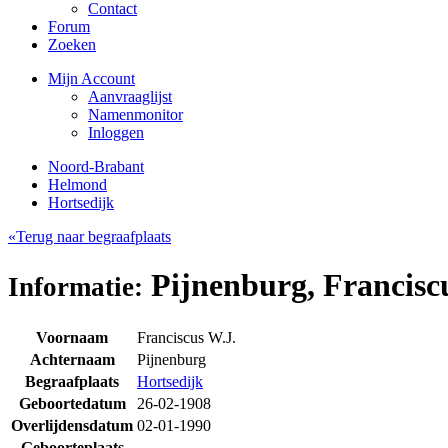
Contact
Forum
Zoeken
Mijn Account
Aanvraaglijst
Namenmonitor
Inloggen
Noord-Brabant
Helmond
Hortsedijk
«Terug naar begraafplaats
Pijnenburg, Francisc
Informatie:
Voornaam
Franciscus W.J.
Achternaam
Pijnenburg
Begraafplaats
Hortsedijk
Geboortedatum
26-02-1908
Overlijdensdatum
02-01-1990
Geboorteplaats