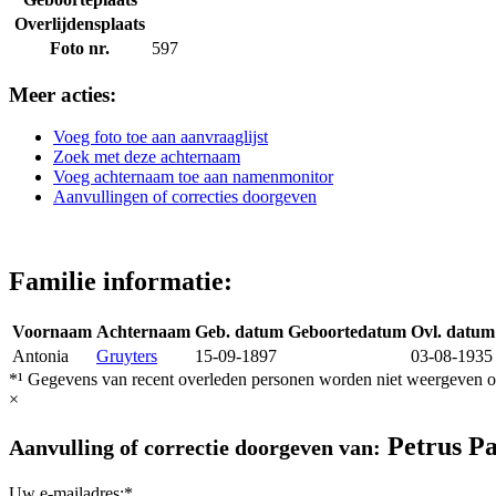
Overlijdensplaats
Foto nr.
597
Meer acties:
Voeg foto toe aan aanvraaglijst
Zoek met deze achternaam
Voeg achternaam toe aan namenmonitor
Aanvullingen of correcties doorgeven
Familie informatie:
Voornaam
Achternaam
Geb. datum
Geboortedatum
Ovl. datum
Antonia
Gruyters
15-09-1897
03-08-1935
*¹ Gegevens van recent overleden personen worden niet weergeven op
×
Petrus P
Aanvulling of correctie doorgeven van:
Uw e-mailadres:*