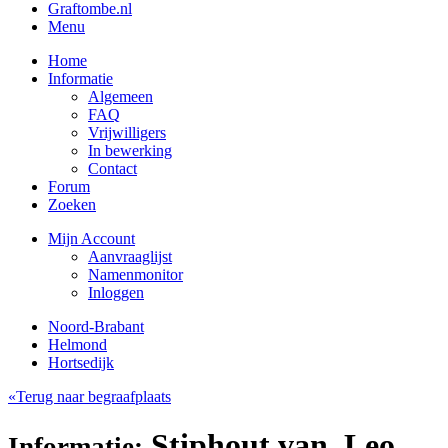
Graftombe.nl
Menu
Home
Informatie
Algemeen
FAQ
Vrijwilligers
In bewerking
Contact
Forum
Zoeken
Mijn Account
Aanvraaglijst
Namenmonitor
Inloggen
Noord-Brabant
Helmond
Hortsedijk
«Terug naar begraafplaats
Stiphout van, Leo
Informatie: