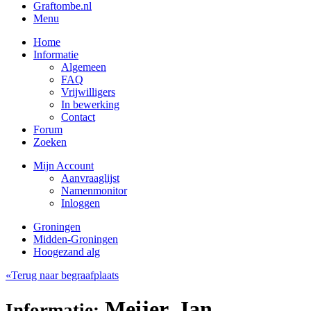
Graftombe.nl
Menu
Home
Informatie
Algemeen
FAQ
Vrijwilligers
In bewerking
Contact
Forum
Zoeken
Mijn Account
Aanvraaglijst
Namenmonitor
Inloggen
Groningen
Midden-Groningen
Hoogezand alg
«Terug naar begraafplaats
Meijer, Jan
Informatie: