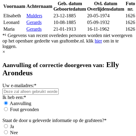
Geb. datum
Ovl. datum
Foto
Voornaam
Achternaam
Geboortedatum
Overlijdensdatum
nr.
Elisabeth
Mulders
23-12-1885
20-05-1974
1626
Leonard
Gerards
10-08-1885
05-09-1932
1626
Maria
Gerards
21-01-1913
16-11-1962
1626
*¹ Gegevens van recent overleden personen worden niet weergeven
op het openbare gedeelte van graftombe.nl. klik
hier
om in te
loggen.
×
Elly
Aanvulling of correctie doorgeven van:
Arondeus
Uw e-mailadres:*
Ik heb een:*
Aanvulling
Fout gevonden
Staat de door u geleverde informatie op de grafsteen?*
Ja
Nee