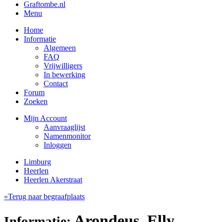
Graftombe.nl
Menu
Home
Informatie
Algemeen
FAQ
Vrijwilligers
In bewerking
Contact
Forum
Zoeken
Mijn Account
Aanvraaglijst
Namenmonitor
Inloggen
Limburg
Heerlen
Heerlen Akerstraat
«Terug naar begraafplaats
Arondeus, Elly
Informatie: