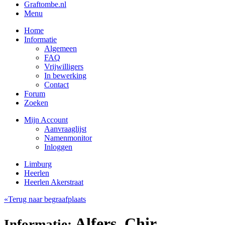
Graftombe.nl
Menu
Home
Informatie
Algemeen
FAQ
Vrijwilligers
In bewerking
Contact
Forum
Zoeken
Mijn Account
Aanvraaglijst
Namenmonitor
Inloggen
Limburg
Heerlen
Heerlen Akerstraat
«Terug naar begraafplaats
Alfers, Chir
Informatie: