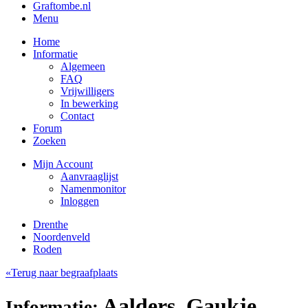
Graftombe.nl
Menu
Home
Informatie
Algemeen
FAQ
Vrijwilligers
In bewerking
Contact
Forum
Zoeken
Mijn Account
Aanvraaglijst
Namenmonitor
Inloggen
Drenthe
Noordenveld
Roden
«Terug naar begraafplaats
Aalders, Gaukje
Informatie: