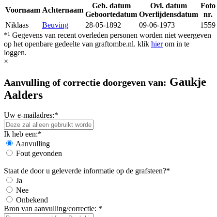
Geb. datum
Ovl. datum
Foto
Voornaam
Achternaam
Geboortedatum
Overlijdensdatum
nr.
Niklaas
Beuving
28-05-1892
09-06-1973
1559
*¹ Gegevens van recent overleden personen worden niet weergeven
op het openbare gedeelte van graftombe.nl. klik
hier
om in te
loggen.
×
Gaukje
Aanvulling of correctie doorgeven van:
Aalders
Uw e-mailadres:*
Ik heb een:*
Aanvulling
Fout gevonden
Staat de door u geleverde informatie op de grafsteen?*
Ja
Nee
Onbekend
Bron van aanvulling/correctie: *