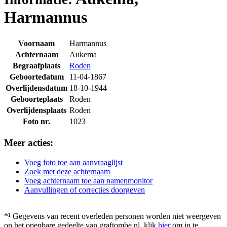
Harmannus
Voornaam
Harmannus
Achternaam
Aukema
Begraafplaats
Roden
Geboortedatum
11-04-1867
Overlijdensdatum
18-10-1944
Geboorteplaats
Roden
Overlijdensplaats
Roden
Foto nr.
1023
Meer acties:
Voeg foto toe aan aanvraaglijst
Zoek met deze achternaam
Voeg achternaam toe aan namenmonitor
Aanvullingen of correcties doorgeven
*¹ Gegevens van recent overleden personen worden niet weergeven
op het openbare gedeelte van graftombe.nl. klik
hier
om in te