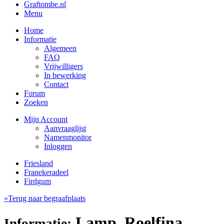
Graftombe.nl
Menu
Home
Informatie
Algemeen
FAQ
Vrijwilligers
In bewerking
Contact
Forum
Zoeken
Mijn Account
Aanvraaglijst
Namenmonitor
Inloggen
Friesland
Franekeradeel
Firdgum
«Terug naar begraafplaats
Lamp, Roelfina
Informatie: