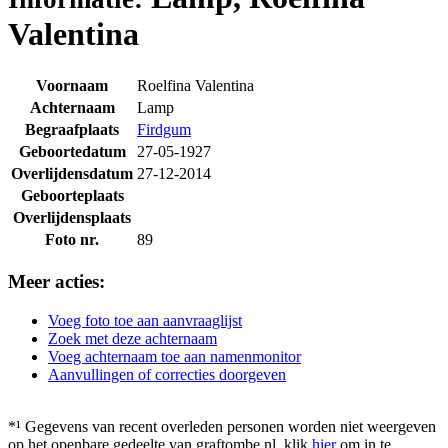
Valentina
Voornaam
Roelfina Valentina
Achternaam
Lamp
Begraafplaats
Firdgum
Geboortedatum
27-05-1927
Overlijdensdatum
27-12-2014
Geboorteplaats
Overlijdensplaats
Foto nr.
89
Meer acties:
Voeg foto toe aan aanvraaglijst
Zoek met deze achternaam
Voeg achternaam toe aan namenmonitor
Aanvullingen of correcties doorgeven
*¹ Gegevens van recent overleden personen worden niet weergeven
op het openbare gedeelte van graftombe.nl. klik
hier
om in te