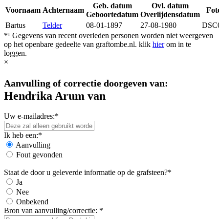
Geb. datum
Ovl. datum
Voornaam
Achternaam
Fot
Geboortedatum
Overlijdensdatum
Bartus
Telder
08-01-1897
27-08-1980
DSC
*¹ Gegevens van recent overleden personen worden niet weergeven
op het openbare gedeelte van graftombe.nl. klik
hier
om in te
loggen.
×
Aanvulling of correctie doorgeven van:
Hendrika Arum van
Uw e-mailadres:*
Ik heb een:*
Aanvulling
Fout gevonden
Staat de door u geleverde informatie op de grafsteen?*
Ja
Nee
Onbekend
Bron van aanvulling/correctie: *