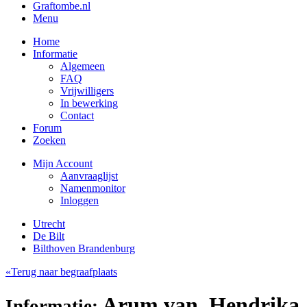
Graftombe.nl
Menu
Home
Informatie
Algemeen
FAQ
Vrijwilligers
In bewerking
Contact
Forum
Zoeken
Mijn Account
Aanvraaglijst
Namenmonitor
Inloggen
Utrecht
De Bilt
Bilthoven Brandenburg
«Terug naar begraafplaats
Arum van, Hendrika
Informatie: