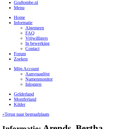
Graftombe.nl
Menu
Home
Informatie
Algemeen
FAQ
Vrijwilligers
In bewerking
Contact
Forum
Zoeken
Mijn Account
Aanvraaglijst
Namenmonitor
Inloggen
Gelderland
Montferland
Kilder
«Terug naar begraafplaats
Arends, Bertha
Informatie: