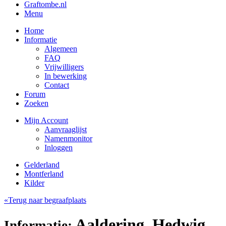
Graftombe.nl
Menu
Home
Informatie
Algemeen
FAQ
Vrijwilligers
In bewerking
Contact
Forum
Zoeken
Mijn Account
Aanvraaglijst
Namenmonitor
Inloggen
Gelderland
Montferland
Kilder
«Terug naar begraafplaats
Aaldering, Hedwig
Informatie: