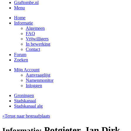
Graftombe.nl
Menu
Home
Informatie
Algemeen
FAQ
Vrijwilligers
In bewerking
Contact
Forum
Zoeken
Mijn Account
Aanvraaglijst
Namenmonitor
Inloggen
Groningen
Stadskanaal
Stadskanaal alg
«Terug naar begraafplaats
Potgieter, Jan Dirk
Informatie: