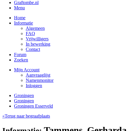
Graftombe.nl
Menu
Home
Informatie
Algemeen
FAQ
Vrijwilligers
In bewerking
Contact
Forum
Zoeken
Mijn Account
Aanvraaglijst
Namenmonitor
Inloggen
Groningen
Groningen
Groningen Esserveld
«Terug naar begraafplaats
Tammens, Gerharda
Informatie: