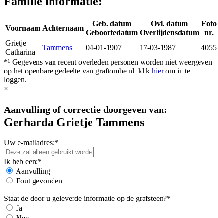
Familie informatie:
Geb. datum
Ovl. datum
Foto
Voornaam
Achternaam
Geboortedatum
Overlijdensdatum
nr.
Grietje
Tammens
04-01-1907
17-03-1987
4055
Catharina
*¹ Gegevens van recent overleden personen worden niet weergeven
op het openbare gedeelte van graftombe.nl. klik
hier
om in te
loggen.
×
Aanvulling of correctie doorgeven van:
Gerharda Grietje Tammens
Uw e-mailadres:*
Ik heb een:*
Aanvulling
Fout gevonden
Staat de door u geleverde informatie op de grafsteen?*
Ja
Nee