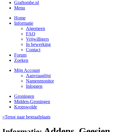
Graftombe.nl
Menu
Home
Informatie
Algemeen
FAQ
Vrijwilligers
In bewerking
Contact
Forum
Zoeken
Mijn Account
Aanvraaglijst
Namenmonitor
Inloggen
Groningen
Midden-Groningen
Kropswolde
«Terug naar begraafplaats
Addens, Geesien
Informatie: