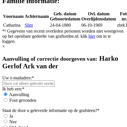
Familie informatie:
Geb. datum
Ovl. datum
Fot
Voornaam
Achternaam
Geboortedatum
Overlijdensdatum
nr
Catharina
Slim
24-04-1880
06-10-1969
zbrk
*¹ Gegevens van recent overleden personen worden niet weergeven
op het openbare gedeelte van graftombe.nl. klik
hier
om in te
loggen.
×
Harko
Aanvulling of correctie doorgeven van:
Gerlof Ark van der
Uw e-mailadres:*
Ik heb een:*
Aanvulling
Fout gevonden
Staat de door u geleverde informatie op de grafsteen?*
Ja
Nee