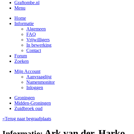
Graftombe.nl
Menu
Home
Informatie
Algemeen
FAQ
Vrijwilligers
In bewerking
Contact
Forum
Zoeken
Mijn Account
Aanvraaglijst
Namenmonitor
Inloggen
Groningen
Midden-Groningen
Zuidbroek oud
«Terug naar begraafplaats
Ark van der, Harko
Informatie: