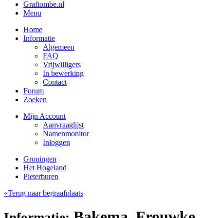
Graftombe.nl
Menu
Home
Informatie
Algemeen
FAQ
Vrijwilligers
In bewerking
Contact
Forum
Zoeken
Mijn Account
Aanvraaglijst
Namenmonitor
Inloggen
Groningen
Het Hogeland
Pieterburen
«Terug naar begraafplaats
Bakema, Frouwke
Informatie: