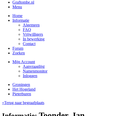
Graftombe.nl
Menu
Home
Informatie
Algemeen
FAQ
Vrijwilligers
In bewerking
Contact
Forum
Zoeken
Mijn Account
Aanvraaglijst
Namenmonitor
Inloggen
Groningen
Het Hogeland
Pieterburen
«Terug naar begraafplaats
Toonder, Jan
Informatie: