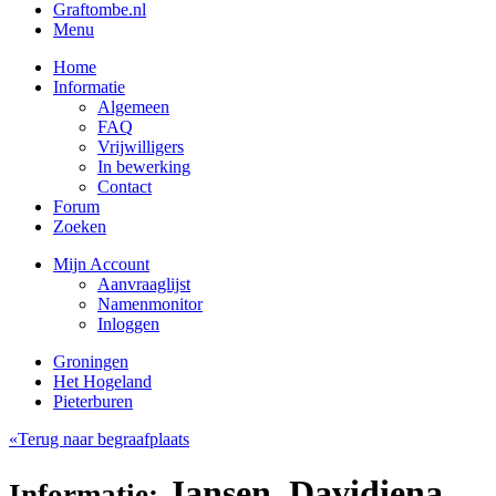
Graftombe.nl
Menu
Home
Informatie
Algemeen
FAQ
Vrijwilligers
In bewerking
Contact
Forum
Zoeken
Mijn Account
Aanvraaglijst
Namenmonitor
Inloggen
Groningen
Het Hogeland
Pieterburen
«Terug naar begraafplaats
Jansen, Davidiena
Informatie: