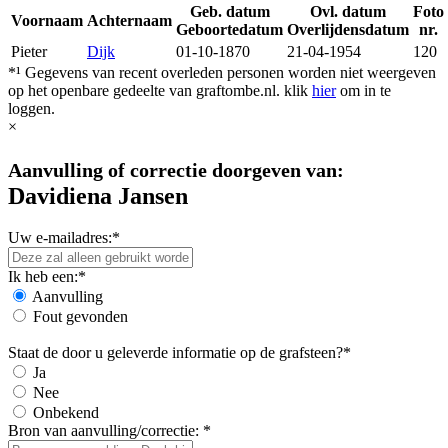
Geb. datum
Ovl. datum
Foto
Voornaam
Achternaam
Geboortedatum
Overlijdensdatum
nr.
Pieter
Dijk
01-10-1870
21-04-1954
120
*¹ Gegevens van recent overleden personen worden niet weergeven
op het openbare gedeelte van graftombe.nl. klik
hier
om in te
loggen.
×
Aanvulling of correctie doorgeven van:
Davidiena Jansen
Uw e-mailadres:*
Ik heb een:*
Aanvulling
Fout gevonden
Staat de door u geleverde informatie op de grafsteen?*
Ja
Nee
Onbekend
Bron van aanvulling/correctie: *