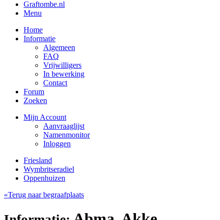
Graftombe.nl
Menu
Home
Informatie
Algemeen
FAQ
Vrijwilligers
In bewerking
Contact
Forum
Zoeken
Mijn Account
Aanvraaglijst
Namenmonitor
Inloggen
Friesland
Wymbritseradiel
Oppenhuizen
«Terug naar begraafplaats
Abma, Akke
Informatie: