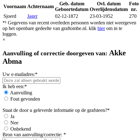
Geb. datum
Ovl. datum
Foto
Voornaam
Achternaam
Geboortedatum
Overlijdensdatum
nr.
Sjoerd
Jager
02-12-1872
23-03-1952
270
*¹ Gegevens van recent overleden personen worden niet weergeven
op het openbare gedeelte van graftombe.nl. klik
hier
om in te
loggen.
×
Akke
Aanvulling of correctie doorgeven van:
Abma
Uw e-mailadres:*
Ik heb een:*
Aanvulling
Fout gevonden
Staat de door u geleverde informatie op de grafsteen?*
Ja
Nee
Onbekend
Bron van aanvulling/correctie: *