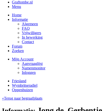
Graftombe.nl
Menu
Home
Informatie
Algemeen
FAQ
Vrijwilligers
In bewerking
Contact
Forum
Zoeken
Mijn Account
Aanvraaglijst
Namenmonitor
Inloggen
Friesland
Wymbritseradiel
Oppenhuizen
«Terug naar begraafplaats
Jong de, Gerbentje
Informatie: