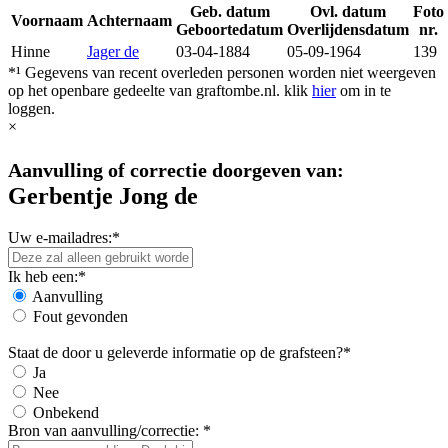
Geb. datum
Ovl. datum
Foto
Voornaam
Achternaam
Geboortedatum
Overlijdensdatum
nr.
Hinne
Jager de
03-04-1884
05-09-1964
139
*¹ Gegevens van recent overleden personen worden niet weergeven
op het openbare gedeelte van graftombe.nl. klik
hier
om in te
loggen.
×
Aanvulling of correctie doorgeven van:
Gerbentje Jong de
Uw e-mailadres:*
Ik heb een:*
Aanvulling
Fout gevonden
Staat de door u geleverde informatie op de grafsteen?*
Ja
Nee
Onbekend
Bron van aanvulling/correctie: *