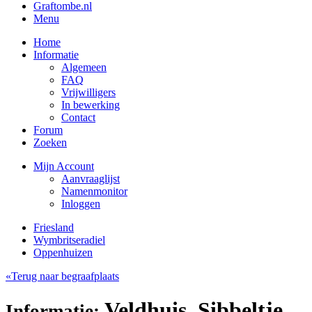
Graftombe.nl
Menu
Home
Informatie
Algemeen
FAQ
Vrijwilligers
In bewerking
Contact
Forum
Zoeken
Mijn Account
Aanvraaglijst
Namenmonitor
Inloggen
Friesland
Wymbritseradiel
Oppenhuizen
«Terug naar begraafplaats
Veldhuis, Sibbeltje
Informatie: