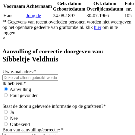
Geb. datum
Ovl. datum
Foto
Voornaam
Achternaam
Geboortedatum
Overlijdensdatum
nr.
Hans
Jong de
24-08-1897
30-07-1966
105
*¹ Gegevens van recent overleden personen worden niet weergeven
op het openbare gedeelte van graftombe.nl. klik
hier
om in te
loggen.
×
Aanvulling of correctie doorgeven van:
Sibbeltje Veldhuis
Uw e-mailadres:*
Ik heb een:*
Aanvulling
Fout gevonden
Staat de door u geleverde informatie op de grafsteen?*
Ja
Nee
Onbekend
Bron van aanvulling/correctie: *