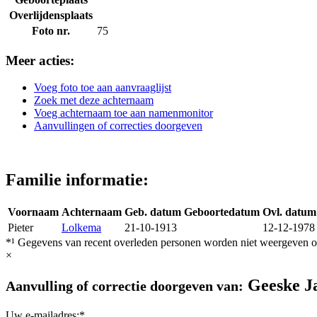
Overlijdensplaats
Foto nr.
75
Meer acties:
Voeg foto toe aan aanvraaglijst
Zoek met deze achternaam
Voeg achternaam toe aan namenmonitor
Aanvullingen of correcties doorgeven
Familie informatie:
Voornaam
Achternaam
Geb. datum
Geboortedatum
Ovl. datum
Pieter
Lolkema
21-10-1913
12-12-1978
*¹ Gegevens van recent overleden personen worden niet weergeven op
×
Geeske J
Aanvulling of correctie doorgeven van:
Uw e-mailadres:*