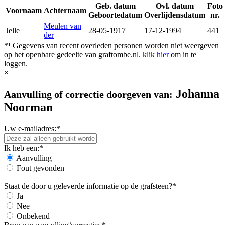
Geb. datum
Ovl. datum
Foto
Voornaam
Achternaam
Geboortedatum
Overlijdensdatum
nr.
Meulen van
Jelle
28-05-1917
17-12-1994
441
der
*¹ Gegevens van recent overleden personen worden niet weergeven
op het openbare gedeelte van graftombe.nl. klik
hier
om in te
loggen.
×
Johanna
Aanvulling of correctie doorgeven van:
Noorman
Uw e-mailadres:*
Ik heb een:*
Aanvulling
Fout gevonden
Staat de door u geleverde informatie op de grafsteen?*
Ja
Nee
Onbekend