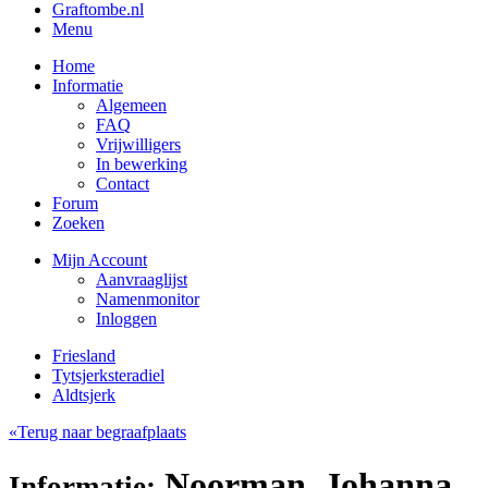
Graftombe.nl
Menu
Home
Informatie
Algemeen
FAQ
Vrijwilligers
In bewerking
Contact
Forum
Zoeken
Mijn Account
Aanvraaglijst
Namenmonitor
Inloggen
Friesland
Tytsjerksteradiel
Aldtsjerk
«Terug naar begraafplaats
Noorman, Johanna
Informatie: