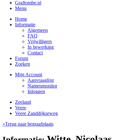
Graftombe.nl
Menu
Home
Informatie
Algemeen
FAQ
Vrijwilligers
In bewerking
Contact
Forum
Zoeken
Mijn Account
Aanvraaglijst
Namenmonitor
Inloggen
Zeeland
Veere
Veere Zanddijkseweg
«Terug naar begraafplaats
Witte, Nicolaas
Informatie: