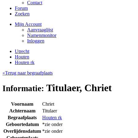
Contact
Forum
Zoeken
Mijn Account
Aanvraaglijst
Namenmonitor
Inloggen
Utrecht
Houten
Houten rk
«Terug naar begraafplaats
Titulaer, Chriet
Informatie:
Voornaam
Chriet
Achternaam
Titulaer
Begraafplaats
Houten rk
Geboortedatum
*zie onder
Overlijdensdatum
*zie onder
Geboorteplaats