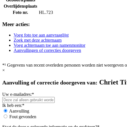
Overlijdensplaats
Foto nr.
HL.723
Meer acties:
Voeg foto toe aan aanvraaglijst
Zoek met deze achternaam
Voeg achternaam toe aan namenmonitor
Aanvullingen of correcties doorgeven
*¹ Gegevens van recent overleden personen worden niet weergeven op
×
Chriet Ti
Aanvulling of correctie doorgeven van:
Uw e-mailadres:*
Ik heb een:*
Aanvulling
Fout gevonden
Staat de door u geleverde informatie op de grafsteen?*