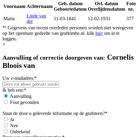
Geb. datum
Ovl. datum
Foto
Voornaam
Achternaam
Geboortedatum
Overlijdensdatum
nr.
Linde van
Maria
11-03-1841
12-02-1931
377
der
*¹ Gegevens van recent overleden personen worden niet weergeven
op het openbare gedeelte van graftombe.nl. klik
hier
om in te
loggen.
×
Cornelis
Aanvulling of correctie doorgeven van:
Bloois van
Uw e-mailadres:*
Ik heb een:*
Aanvulling
Fout gevonden
Staat de door u geleverde informatie op de grafsteen?*
Ja
Nee
Onbekend