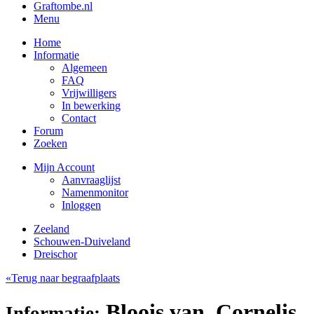
Graftombe.nl
Menu
Home
Informatie
Algemeen
FAQ
Vrijwilligers
In bewerking
Contact
Forum
Zoeken
Mijn Account
Aanvraaglijst
Namenmonitor
Inloggen
Zeeland
Schouwen-Duiveland
Dreischor
«Terug naar begraafplaats
Bloois van, Cornelis
Informatie: