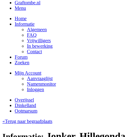
Graftombe.nl
Menu
Home
Informatie
Algemeen
FAQ
Vrijwilligers
In bewerking
Contact
Forum
Zoeken
Mijn Account
Aanvraaglijst
Namenmonitor
Inloggen
Overijssel
Dinkelland
Ootmarsum
«Terug naar begraafplaats
Jonker, Hillegonda
Informatie: