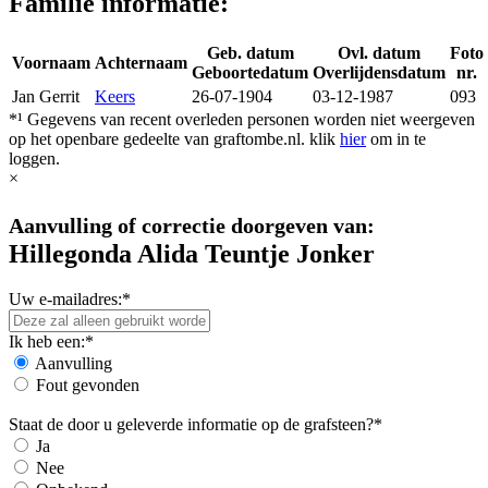
Familie informatie:
Geb. datum
Ovl. datum
Foto
Voornaam
Achternaam
Geboortedatum
Overlijdensdatum
nr.
Jan Gerrit
Keers
26-07-1904
03-12-1987
093
*¹ Gegevens van recent overleden personen worden niet weergeven
op het openbare gedeelte van graftombe.nl. klik
hier
om in te
loggen.
×
Aanvulling of correctie doorgeven van:
Hillegonda Alida Teuntje Jonker
Uw e-mailadres:*
Ik heb een:*
Aanvulling
Fout gevonden
Staat de door u geleverde informatie op de grafsteen?*
Ja
Nee