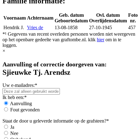
Familie informatie:
Geb. datum
Ovl. datum
Foto
Voornaam
Achternaam
Geboortedatum
Overlijdensdatum
nr.
Hendrik J.
Vries de
13-08-1858
27-10-1945
457
*¹ Gegevens van recent overleden personen worden niet weergeven
op het openbare gedeelte van graftombe.nl. klik
hier
om in te
loggen.
×
Aanvulling of correctie doorgeven van:
Sjieuwke Tj. Arendsz
Uw e-mailadres:*
Ik heb een:*
Aanvulling
Fout gevonden
Staat de door u geleverde informatie op de grafsteen?*
Ja
Nee