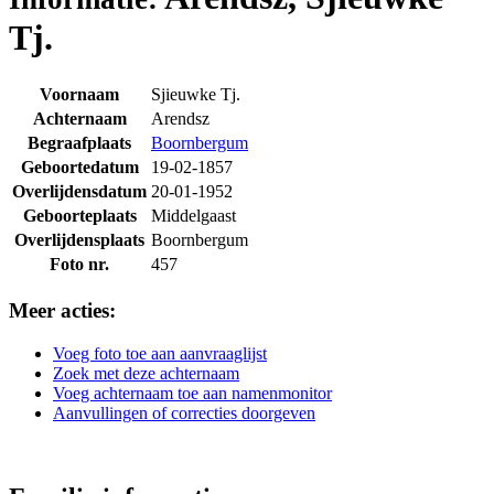
Tj.
Voornaam
Sjieuwke Tj.
Achternaam
Arendsz
Begraafplaats
Boornbergum
Geboortedatum
19-02-1857
Overlijdensdatum
20-01-1952
Geboorteplaats
Middelgaast
Overlijdensplaats
Boornbergum
Foto nr.
457
Meer acties:
Voeg foto toe aan aanvraaglijst
Zoek met deze achternaam
Voeg achternaam toe aan namenmonitor
Aanvullingen of correcties doorgeven