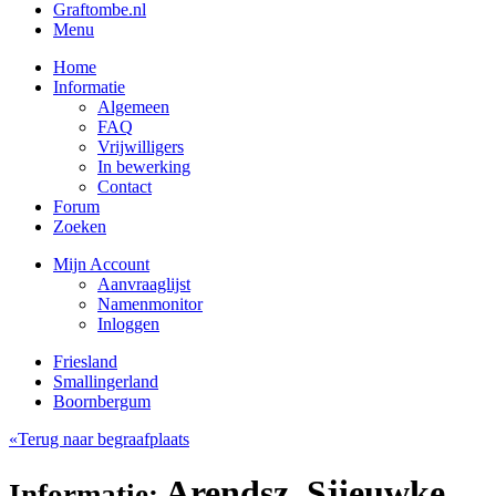
Graftombe.nl
Menu
Home
Informatie
Algemeen
FAQ
Vrijwilligers
In bewerking
Contact
Forum
Zoeken
Mijn Account
Aanvraaglijst
Namenmonitor
Inloggen
Friesland
Smallingerland
Boornbergum
«Terug naar begraafplaats
Arendsz, Sjieuwke
Informatie: