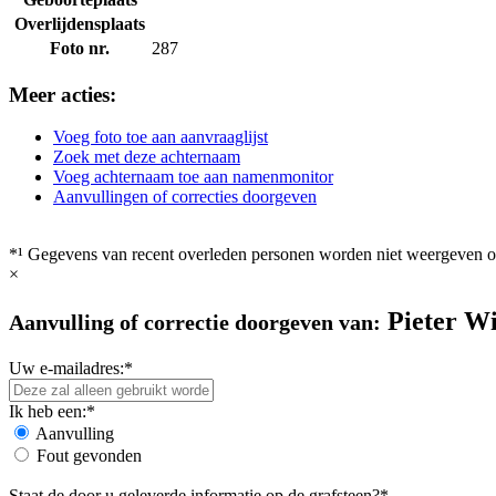
Overlijdensplaats
Foto nr.
287
Meer acties:
Voeg foto toe aan aanvraaglijst
Zoek met deze achternaam
Voeg achternaam toe aan namenmonitor
Aanvullingen of correcties doorgeven
*¹ Gegevens van recent overleden personen worden niet weergeven op
×
Pieter Wi
Aanvulling of correctie doorgeven van:
Uw e-mailadres:*
Ik heb een:*
Aanvulling
Fout gevonden
Staat de door u geleverde informatie op de grafsteen?*