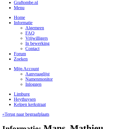
Graftombe.nl
Menu
Home
Informatie
Algemeen
FAQ
Vrijwilligers
In bewerking
Contact
Forum
Zoeken
Mijn Account
Aanvraaglijst
Namenmonitor
Inloggen
Limburg
Heythuysen
Kelpen kerkstraat
«Terug naar begraafplaats
Mans, Mathieu
Informatie: