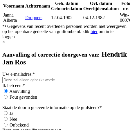
Geb. datum
Ovl. datum
Fot
Voornaam
Achternaam
Geboortedatum
Overlijdensdatum
nr.
Janna
Win-
Droppers
12-04-1902
04-12-1982
Alberta
0007
*¹ Gegevens van recent overleden personen worden niet weergeven
op het openbare gedeelte van graftombe.nl. klik
hier
om in te
loggen.
×
Hendrik
Aanvulling of correctie doorgeven van:
Jan Ros
Uw e-mailadres:*
Ik heb een:*
Aanvulling
Fout gevonden
Staat de door u geleverde informatie op de grafsteen?*
Ja
Nee
Onbekend