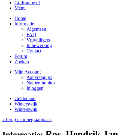
Graftombe.nl
Menu
Home
Informatie
Algemeen
FAQ
Vrijwilligers
In bewerking
Contact
Forum
Zoeken
Mijn Account
Aanvraaglijst
Namenmonitor
Inloggen
Gelderland
Winterswijk
Winterswijk
«Terug naar begraafplaats
Ros, Hendrik Jan
Informatie: