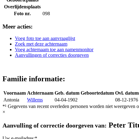
Overlijdensplaats
Foto nr.
098
Meer acties:
Voeg foto toe aan aanvraaglijst
Zoek met deze achternaam
Voeg achternaam toe aan namenmonitor
Aanvullingen of correcties doorgeven
Familie informatie:
Voornaam
Achternaam
Geb. datum
Geboortedatum
Ovl. datum
Antonia
Willems
04-04-1902
08-12-1976
*¹ Gegevens van recent overleden personen worden niet weergeven op
×
Peter Tit
Aanvulling of correctie doorgeven van:
Uw e-mailadres:*