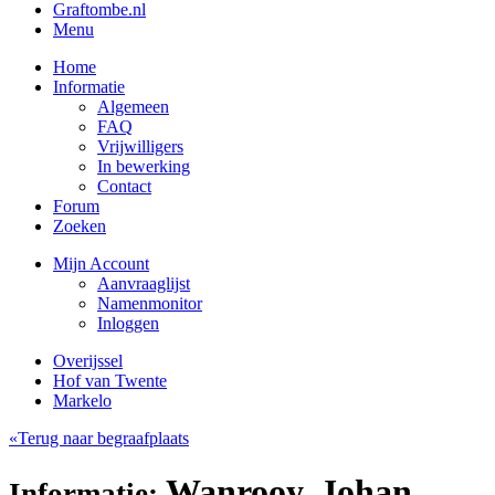
Graftombe.nl
Menu
Home
Informatie
Algemeen
FAQ
Vrijwilligers
In bewerking
Contact
Forum
Zoeken
Mijn Account
Aanvraaglijst
Namenmonitor
Inloggen
Overijssel
Hof van Twente
Markelo
«Terug naar begraafplaats
Wanrooy, Johan
Informatie: