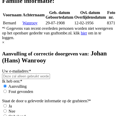
Familie informatie:
Geb. datum
Ovl. datum
Foto
Voornaam
Achternaam
Geboortedatum
Overlijdensdatum
nr.
Bernard
Wanrooy
29-07-1908
12-02-1956
8371
*¹ Gegevens van recent overleden personen worden niet weergeven
op het openbare gedeelte van graftombe.nl. klik
hier
om in te
loggen.
×
Johan
Aanvulling of correctie doorgeven van:
(Hans) Wanrooy
Uw e-mailadres:*
Ik heb een:*
Aanvulling
Fout gevonden
Staat de door u geleverde informatie op de grafsteen?*
Ja
Nee