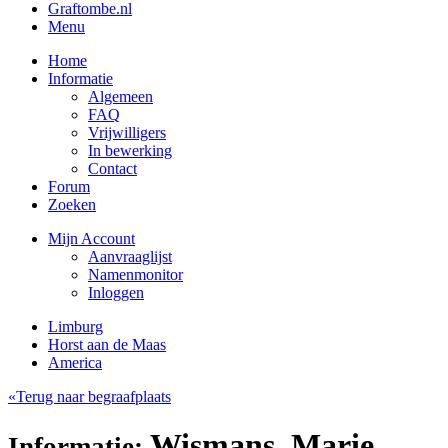
Graftombe.nl
Menu
Home
Informatie
Algemeen
FAQ
Vrijwilligers
In bewerking
Contact
Forum
Zoeken
Mijn Account
Aanvraaglijst
Namenmonitor
Inloggen
Limburg
Horst aan de Maas
America
«Terug naar begraafplaats
Wismans, Marie
Informatie: