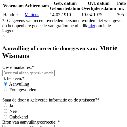
Geb. datum
Ovl. datum
Foto
Voornaam
Achternaam
Geboortedatum
Overlijdensdatum
nr.
Handrie
Martens
14-02-1910
19-04-1975
305
*¹ Gegevens van recent overleden personen worden niet weergeven
op het openbare gedeelte van graftombe.nl. klik
hier
om in te
loggen.
×
Marie
Aanvulling of correctie doorgeven van:
Wismans
Uw e-mailadres:*
Ik heb een:*
Aanvulling
Fout gevonden
Staat de door u geleverde informatie op de grafsteen?*
Ja
Nee
Onbekend
Bron van aanvulling/correctie: *