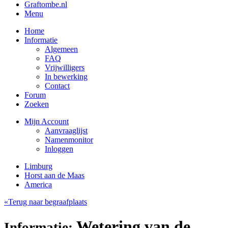
Graftombe.nl
Menu
Home
Informatie
Algemeen
FAQ
Vrijwilligers
In bewerking
Contact
Forum
Zoeken
Mijn Account
Aanvraaglijst
Namenmonitor
Inloggen
Limburg
Horst aan de Maas
America
«Terug naar begraafplaats
Wetering van de,
Informatie: